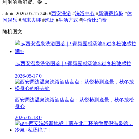
利润的新消费。📛 ...
admin
2026-05-15
246
#
西安洗浴
#
洗浴中心
#
新消费趋势
#
休
闲娱乐
#
周末去哪
#
泡汤
#
生活方式
#
性价比消费
随机图文
🌫️西安温泉洗浴图鉴｜9家氛围感汤池♨️过冬松弛感拉
2026-05-17
0
西安周边温泉洗浴酒店盘点：从悦椿到逸景，秋冬放松
身心
2026-05-18
0