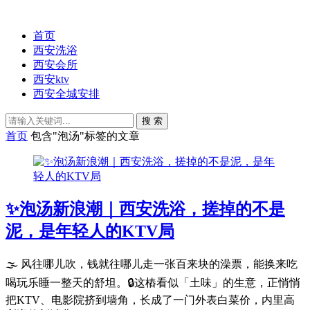
首页
西安洗浴
西安会所
西安ktv
西安全城安排
搜 索
首页
包含"泡汤"标签的文章
✨泡汤新浪潮｜西安洗浴，搓掉的不是
泥，是年轻人的KTV局
🌫️ 风往哪儿吹，钱就往哪儿走一张百来块的澡票，能换来吃
喝玩乐睡一整天的舒坦。🔒这樁看似「土味」的生意，正悄悄
把KTV、电影院挤到墙角，长成了一门外表白菜价，内里高