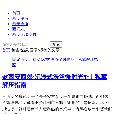
首页
西安洗浴
西安会所
西安ktv
西安全城安排
搜 索
首页
包含"温泉度假"标签的文章
🌿西安西郊·沉浸式洗浴慢时光✨｜私藏
解压指南
✨ 西安的底色，一半是长安古意，一半是市井松弛。西郊这
片繁华腹地，藏着不少让都市人卸下疲惫的疗愈角落。🌫️ 不
用远行，就能把自己丢进温热的水汽里，给身心放一个悠长假