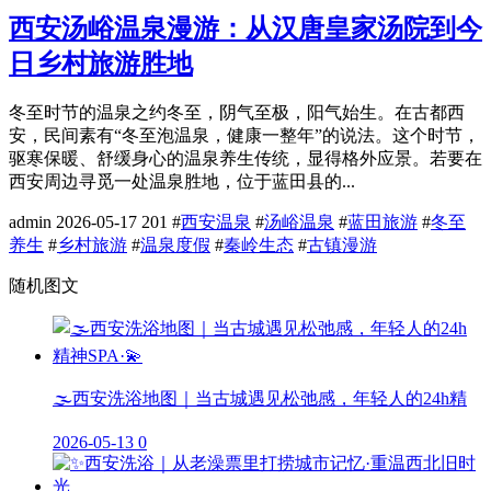
西安汤峪温泉漫游：从汉唐皇家汤院到今
日乡村旅游胜地
冬至时节的温泉之约冬至，阴气至极，阳气始生。在古都西
安，民间素有“冬至泡温泉，健康一整年”的说法。这个时节，
驱寒保暖、舒缓身心的温泉养生传统，显得格外应景。若要在
西安周边寻觅一处温泉胜地，位于蓝田县的...
admin
2026-05-17
201
#
西安温泉
#
汤峪温泉
#
蓝田旅游
#
冬至
养生
#
乡村旅游
#
温泉度假
#
秦岭生态
#
古镇漫游
随机图文
🌫️西安洗浴地图｜当古城遇见松弛感，年轻人的24h精
2026-05-13
0