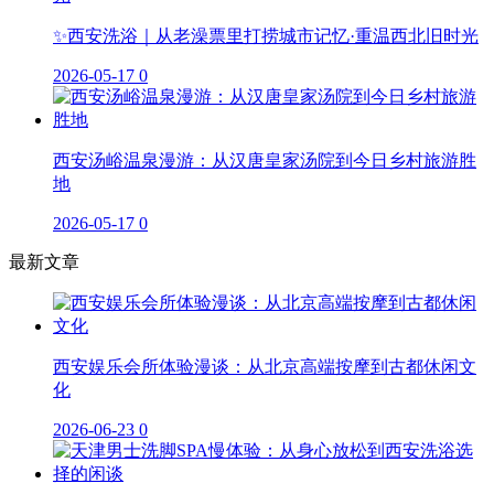
✨西安洗浴｜从老澡票里打捞城市记忆·重温西北旧时光
2026-05-17
0
西安汤峪温泉漫游：从汉唐皇家汤院到今日乡村旅游胜
地
2026-05-17
0
最新文章
西安娱乐会所体验漫谈：从北京高端按摩到古都休闲文
化
2026-06-23
0