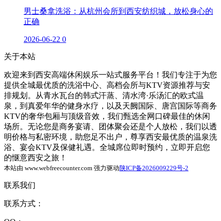
男士桑拿洗浴：从杭州会所到西安纺织城，放松身心的
正确
2026-06-22
0
关于本站
欢迎来到西安高端休闲娱乐一站式服务平台！我们专注于为您
提供全城最优质的洗浴中心、高档会所与KTV资源推荐与安
排规划。从青水瓦台的韩式汗蒸、清水湾·乐汤汇的欧式温
泉，到真爱年华的健身水疗，以及天阙国际、唐宫国际等商务
KTV的奢华包厢与顶级音效，我们甄选全网口碑最佳的休闲
场所。无论您是商务宴请、团体聚会还是个人放松，我们以透
明价格与私密环境，助您足不出户，尊享西安最优质的温泉洗
浴、宴会KTV及保健礼遇。全城席位即时预约，立即开启您
的惬意西安之旅！
本站由 www.webfreecounter.com 强力驱动
陕ICP备2026009229号-2
联系我们
联系方式：