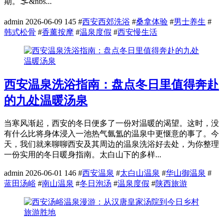
期。🌫️&nbs...
admin
2026-06-09
145
#
西安西郊洗浴
#
桑拿体验
#
男士养生
#
韩式松骨
#
香薰按摩
#
温泉度假
#
西安慢生活
西安温泉洗浴指南：盘点冬日里值得奔赴
的九处温暖汤泉
当寒风渐起，西安的冬日便多了一份对温暖的渴望。这时，没
有什么比将身体浸入一池热气氤氲的温泉中更惬意的事了。今
天，我们就来聊聊西安及其周边的温泉洗浴好去处，为你整理
一份实用的冬日暖身指南。太白山下的多样...
admin
2026-06-01
146
#
西安温泉
#
太白山温泉
#
华山御温泉
#
蓝田汤峪
#
南山温泉
#
冬日泡汤
#
温泉度假
#
陕西旅游