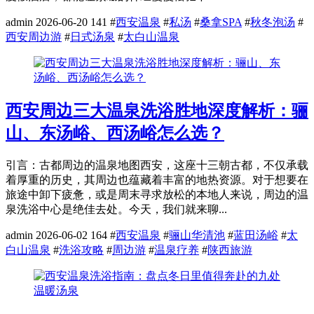
admin
2026-06-20
141
#
西安温泉
#
私汤
#
桑拿SPA
#
秋冬泡汤
#
西安周边游
#
日式汤泉
#
太白山温泉
西安周边三大温泉洗浴胜地深度解析：骊
山、东汤峪、西汤峪怎么选？
引言：古都周边的温泉地图西安，这座十三朝古都，不仅承载
着厚重的历史，其周边也蕴藏着丰富的地热资源。对于想要在
旅途中卸下疲惫，或是周末寻求放松的本地人来说，周边的温
泉洗浴中心是绝佳去处。今天，我们就来聊...
admin
2026-06-02
164
#
西安温泉
#
骊山华清池
#
蓝田汤峪
#
太
白山温泉
#
洗浴攻略
#
周边游
#
温泉疗养
#
陕西旅游