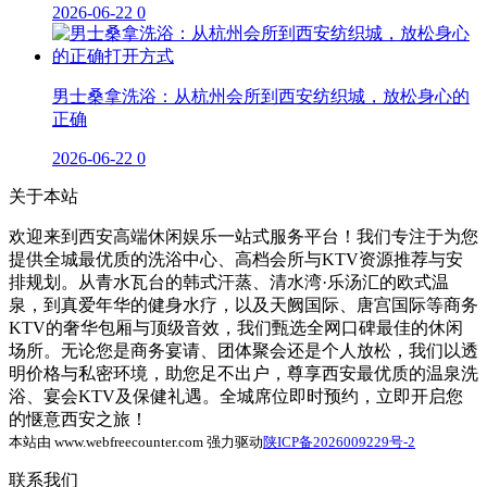
2026-06-22
0
男士桑拿洗浴：从杭州会所到西安纺织城，放松身心的
正确
2026-06-22
0
关于本站
欢迎来到西安高端休闲娱乐一站式服务平台！我们专注于为您
提供全城最优质的洗浴中心、高档会所与KTV资源推荐与安
排规划。从青水瓦台的韩式汗蒸、清水湾·乐汤汇的欧式温
泉，到真爱年华的健身水疗，以及天阙国际、唐宫国际等商务
KTV的奢华包厢与顶级音效，我们甄选全网口碑最佳的休闲
场所。无论您是商务宴请、团体聚会还是个人放松，我们以透
明价格与私密环境，助您足不出户，尊享西安最优质的温泉洗
浴、宴会KTV及保健礼遇。全城席位即时预约，立即开启您
的惬意西安之旅！
本站由 www.webfreecounter.com 强力驱动
陕ICP备2026009229号-2
联系我们