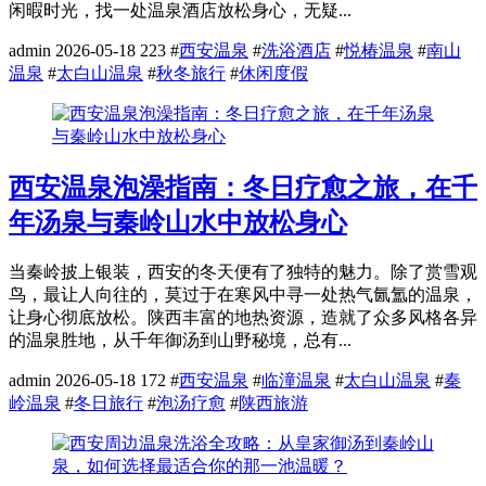
闲暇时光，找一处温泉酒店放松身心，无疑...
admin
2026-05-18
223
#
西安温泉
#
洗浴酒店
#
悦椿温泉
#
南山
温泉
#
太白山温泉
#
秋冬旅行
#
休闲度假
西安温泉泡澡指南：冬日疗愈之旅，在千
年汤泉与秦岭山水中放松身心
当秦岭披上银装，西安的冬天便有了独特的魅力。除了赏雪观
鸟，最让人向往的，莫过于在寒风中寻一处热气氤氲的温泉，
让身心彻底放松。陕西丰富的地热资源，造就了众多风格各异
的温泉胜地，从千年御汤到山野秘境，总有...
admin
2026-05-18
172
#
西安温泉
#
临潼温泉
#
太白山温泉
#
秦
岭温泉
#
冬日旅行
#
泡汤疗愈
#
陕西旅游