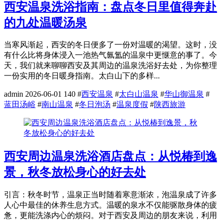
西安温泉洗浴指南：盘点冬日里值得奔赴
的九处温暖汤泉
当寒风渐起，西安的冬日便多了一份对温暖的渴望。这时，没
有什么比将身体浸入一池热气氤氲的温泉中更惬意的事了。今
天，我们就来聊聊西安及其周边的温泉洗浴好去处，为你整理
一份实用的冬日暖身指南。太白山下的多样...
admin
2026-06-01
140
#
西安温泉
#
太白山温泉
#
华山御温泉
#
蓝田汤峪
#
南山温泉
#
冬日泡汤
#
温泉度假
#
陕西旅游
西安周边温泉洗浴酒店盘点：从悦椿到逸
景，秋冬放松身心的好去处
引言：秋冬时节，温泉正当时随着寒意渐浓，泡温泉成了许多
人心中最佳的休养生息方式。温暖的泉水不仅能驱散身体的疲
惫，更能洗涤内心的烦闷。对于西安及周边的朋友来说，利用