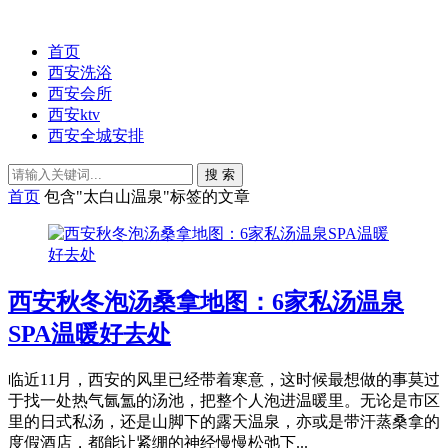
首页
西安洗浴
西安会所
西安ktv
西安全城安排
搜 索
首页
包含"太白山温泉"标签的文章
西安秋冬泡汤桑拿地图：6家私汤温泉
SPA温暖好去处
临近11月，西安的风里已经带着寒意，这时候最想做的事莫过
于找一处热气氤氲的汤池，把整个人泡进温暖里。无论是市区
里的日式私汤，还是山脚下的露天温泉，亦或是带汗蒸桑拿的
度假酒店，都能让紧绷的神经慢慢松弛下...