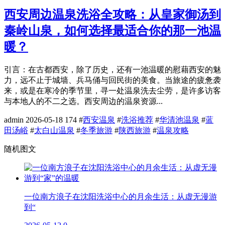
西安周边温泉洗浴全攻略：从皇家御汤到
秦岭山泉，如何选择最适合你的那一池温
暖？
引言：在古都西安，除了历史，还有一池温暖的慰藉西安的魅
力，远不止于城墙、兵马俑与回民街的美食。当旅途的疲惫袭
来，或是在寒冷的季节里，寻一处温泉洗去尘劳，是许多访客
与本地人的不二之选。西安周边的温泉资源...
admin
2026-05-18
174
#
西安温泉
#
洗浴推荐
#
华清池温泉
#
蓝
田汤峪
#
太白山温泉
#
冬季旅游
#
陕西旅游
#
温泉攻略
随机图文
一位南方浪子在沈阳洗浴中心的月余生活：从虚无漫游
到“