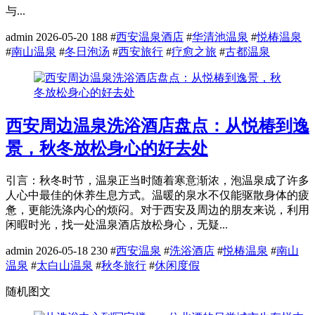
与...
admin
2026-05-20
188
#
西安温泉酒店
#
华清池温泉
#
悦椿温泉
#
南山温泉
#
冬日泡汤
#
西安旅行
#
疗愈之旅
#
古都温泉
西安周边温泉洗浴酒店盘点：从悦椿到逸
景，秋冬放松身心的好去处
引言：秋冬时节，温泉正当时随着寒意渐浓，泡温泉成了许多
人心中最佳的休养生息方式。温暖的泉水不仅能驱散身体的疲
惫，更能洗涤内心的烦闷。对于西安及周边的朋友来说，利用
闲暇时光，找一处温泉酒店放松身心，无疑...
admin
2026-05-18
230
#
西安温泉
#
洗浴酒店
#
悦椿温泉
#
南山
温泉
#
太白山温泉
#
秋冬旅行
#
休闲度假
随机图文