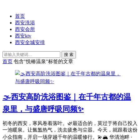
首页
西安洗浴
西安会所
西安ktv
西安全城安排
搜 索
首页
包含"悦椿温泉"标签的文章
🌫️西安高阶洗浴图鉴｜在千年古都的温
泉里，与盛唐呼吸同频✨
初冬的西安，寒风卷着落叶。🌿最适合的，莫过于将自己投入
一池暖泉。让氤氲热气，洗去疲惫与尘嚣。今天，就跟着这份
小众指南，开启一场穿越千年的温暖修行。💫🏔️ 华清池畔 ·