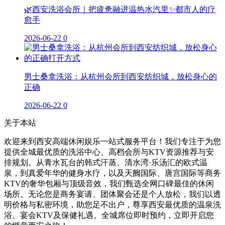
🌿西安洗浴会所｜把疲惫融进温热水汽里✨都市人的疗
愈手
2026-06-22
0
男士桑拿洗浴：从杭州会所到西安纺织城，放松身心的
正确
2026-06-22
0
关于本站
欢迎来到西安高端休闲娱乐一站式服务平台！我们专注于为您
提供全城最优质的洗浴中心、高档会所与KTV资源推荐与安
排规划。从青水瓦台的韩式汗蒸、清水湾·乐汤汇的欧式温
泉，到真爱年华的健身水疗，以及天阙国际、唐宫国际等商务
KTV的奢华包厢与顶级音效，我们甄选全网口碑最佳的休闲
场所。无论您是商务宴请、团体聚会还是个人放松，我们以透
明价格与私密环境，助您足不出户，尊享西安最优质的温泉洗
浴、宴会KTV及保健礼遇。全城席位即时预约，立即开启您