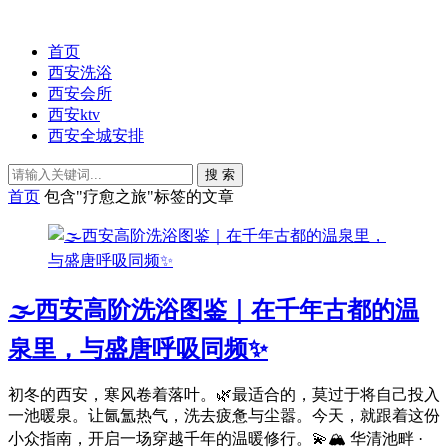
首页
西安洗浴
西安会所
西安ktv
西安全城安排
搜 索
首页
包含"疗愈之旅"标签的文章
🌫️西安高阶洗浴图鉴｜在千年古都的温
泉里，与盛唐呼吸同频✨
初冬的西安，寒风卷着落叶。🌿最适合的，莫过于将自己投入
一池暖泉。让氤氲热气，洗去疲惫与尘嚣。今天，就跟着这份
小众指南，开启一场穿越千年的温暖修行。💫🏔️ 华清池畔 ·