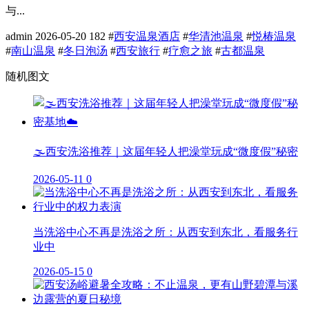
与...
admin
2026-05-20
182
#
西安温泉酒店
#
华清池温泉
#
悦椿温泉
#
南山温泉
#
冬日泡汤
#
西安旅行
#
疗愈之旅
#
古都温泉
随机图文
🌫️西安洗浴推荐｜这届年轻人把澡堂玩成“微度假”秘密
2026-05-11
0
当洗浴中心不再是洗浴之所：从西安到东北，看服务行
业中
2026-05-15
0