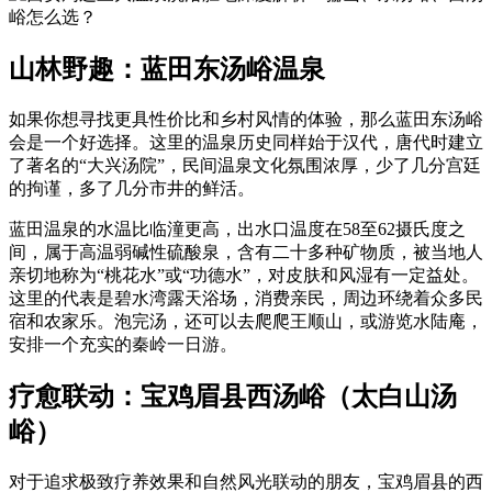
山林野趣：蓝田东汤峪温泉
如果你想寻找更具性价比和乡村风情的体验，那么蓝田东汤峪
会是一个好选择。这里的温泉历史同样始于汉代，唐代时建立
了著名的“大兴汤院”，民间温泉文化氛围浓厚，少了几分宫廷
的拘谨，多了几分市井的鲜活。
蓝田温泉的水温比临潼更高，出水口温度在58至62摄氏度之
间，属于高温弱碱性硫酸泉，含有二十多种矿物质，被当地人
亲切地称为“桃花水”或“功德水”，对皮肤和风湿有一定益处。
这里的代表是碧水湾露天浴场，消费亲民，周边环绕着众多民
宿和农家乐。泡完汤，还可以去爬爬王顺山，或游览水陆庵，
安排一个充实的秦岭一日游。
疗愈联动：宝鸡眉县西汤峪（太白山汤
峪）
对于追求极致疗养效果和自然风光联动的朋友，宝鸡眉县的西