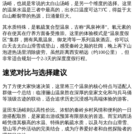
汤峪，也就是常说的太白山汤峪，是另一个维度的选择。这里
的温泉水温是三者中最高的，出水口温度可达73℃，得益于太
白山断裂带的热源，日涌量巨大。
其水质特殊，是氡硫复合型温泉，古称“凤泉神泽”。氡元素的
存在使其在疗养方面备受推崇。这里的体验模式是“温泉度假
区”集群，拥有凤凰温泉、御龙湾等一系列温泉酒店。你可以
白天去太白山滑雪或登山，感受秦岭之巅的壮阔，晚上再下山
泡进热汤里消除疲劳。虽然距离西安稍远（约100公里），但
非常适合规划一个2-3天的深度度假行程。
速览对比与选择建议
为了方便大家快速决策，这里将三个温泉的核心特点与适配人
群做一个总结：临潼骊山温泉胜在深厚的皇家文化和与兵马俑
等顶级古迹的联动，适合追求历史沉浸感与高端体验的游客。
蓝田东汤峪则以高性价比、浓郁的秦岭乡村风情和便利的一日
游搭配取胜，是家庭出游或预算有限朋友的首选。而宝鸡西汤
峪凭借其极高的水温、特殊的氡硫水质，以及与太白山滑雪、
登山等户外活动的完美结合，成为疗养爱好者和自然探险者的