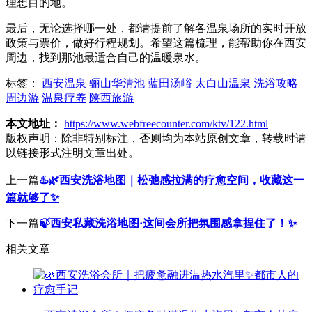
理想目的地。
最后，无论选择哪一处，都请提前了解各温泉场所的实时开放
政策与票价，做好行程规划。希望这篇梳理，能帮助你在西安
周边，找到那池最适合自己的温暖泉水。
标签：
西安温泉
骊山华清池
蓝田汤峪
太白山温泉
洗浴攻略
周边游
温泉疗养
陕西旅游
本文地址：
https://www.webfreecounter.com/ktv/122.html
版权声明：
除非特别标注，否则均为本站原创文章，转载时请
以链接形式注明文章出处。
上一篇
♨️🌿西安洗浴地图｜松弛感拉满的疗愈空间，收藏这一
篇就够了✨
下一篇
🍃西安私藏洗浴地图·这间会所把氛围感拿捏住了！✨
相关文章