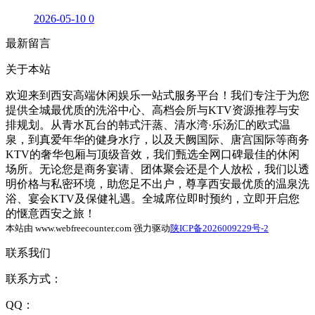
2026-05-10
0
最新留言
关于本站
欢迎来到西安高端休闲娱乐一站式服务平台！我们专注于为您
提供全城最优质的洗浴中心、高档会所与KTV资源推荐与安
排规划。从青水瓦台的韩式汗蒸、清水湾·乐汤汇的欧式温
泉，到真爱年华的健身水疗，以及天阙国际、唐宫国际等商务
KTV的奢华包厢与顶级音效，我们甄选全网口碑最佳的休闲
场所。无论您是商务宴请、团体聚会还是个人放松，我们以透
明价格与私密环境，助您足不出户，尊享西安最优质的温泉洗
浴、宴会KTV及保健礼遇。全城席位即时预约，立即开启您
的惬意西安之旅！
本站由 www.webfreecounter.com 强力驱动
陕ICP备2026009229号-2
联系我们
联系方式：
QQ：