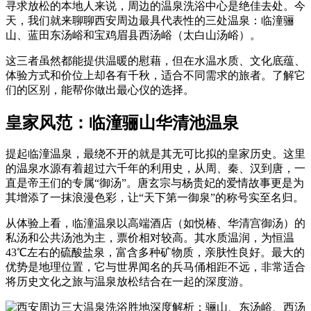
寻求放松的本地人来说，周边的温泉洗浴中心是绝佳去处。今
天，我们就来聊聊西安周边最具代表性的三处温泉：临潼骊
山、蓝田东汤峪和宝鸡眉县西汤峪（太白山汤峪）。
这三者虽然都能提供温暖的慰藉，但在水温水质、文化底蕴、
体验方式和价位上却各有千秋，适合不同需求的旅者。了解它
们的区别，能帮你做出最心仪的选择。
皇家风范：临潼骊山华清池温泉
提起临潼温泉，最绕不开的就是其无可比拟的皇家历史。这里
的温泉水源有着超过六千年的利用史，从周、秦、汉到唐，一
直是帝王们的专属“御汤”。唐玄宗与杨贵妃的爱情故事更是为
其增添了一抹浪漫色彩，让“天下第一御泉”的称号实至名归。
从体验上看，临潼温泉以高端酒店（如悦椿、华清宫御汤）的
私汤和公共汤池为主，票价相对较高。其水质温润，为恒温
43℃左右的硫酸盐泉，富含多种矿物质，亲肤性良好。最大的
优势是地理位置，它与世界闻名的兵马俑相距不远，非常适合
将历史文化之旅与温泉放松结合在一起的深度游。