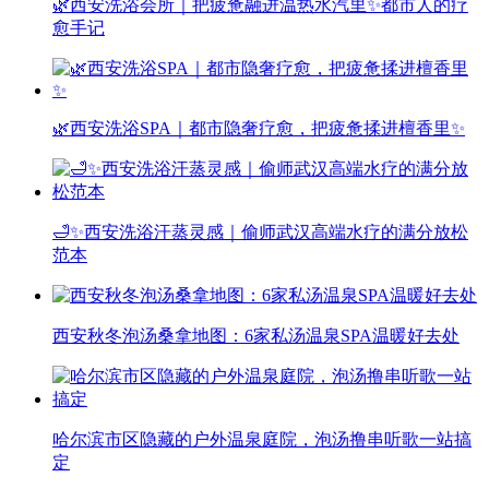
🌿西安洗浴会所｜把疲惫融进温热水汽里✨都市人的疗
愈手记
🌿西安洗浴SPA｜都市隐奢疗愈，把疲惫揉进檀香里✨
🛁✨西安洗浴汗蒸灵感｜偷师武汉高端水疗的满分放松
范本
西安秋冬泡汤桑拿地图：6家私汤温泉SPA温暖好去处
哈尔滨市区隐藏的户外温泉庭院，泡汤撸串听歌一站搞
定