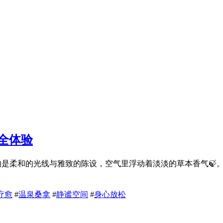
全体验
眼帘的是柔和的光线与雅致的陈设，空气里浮动着淡淡的草本香气
疗愈
#
温泉桑拿
#
静谧空间
#
身心放松