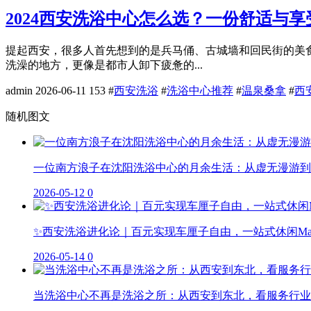
2024西安洗浴中心怎么选？一份舒适与
提起西安，很多人首先想到的是兵马俑、古城墙和回民街的美
洗澡的地方，更像是都市人卸下疲惫的...
admin
2026-06-11
153
#
西安洗浴
#
洗浴中心推荐
#
温泉桑拿
#
西
随机图文
一位南方浪子在沈阳洗浴中心的月余生活：从虚无漫游到
2026-05-12
0
✨西安洗浴进化论｜百元实现车厘子自由，一站式休闲M
2026-05-14
0
当洗浴中心不再是洗浴之所：从西安到东北，看服务行业