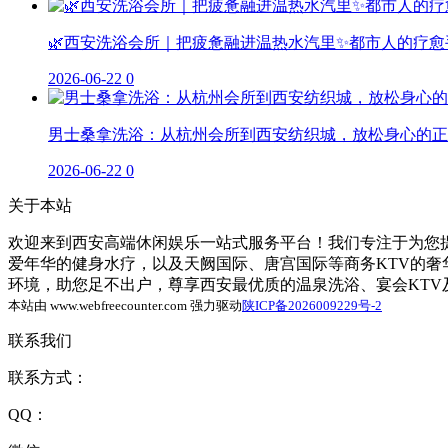
🌿西安洗浴会所｜把疲惫融进温热水汽里✨都市人的疗愈
2026-06-22
0
男士桑拿洗浴：从杭州会所到西安纺织城，放松身心的正
2026-06-22
0
关于本站
欢迎来到西安高端休闲娱乐一站式服务平台！我们专注于为您提
爱年华的健身水疗，以及天阙国际、唐宫国际等商务KTV的
环境，助您足不出户，尊享西安最优质的温泉洗浴、宴会KT
本站由 www.webfreecounter.com 强力驱动
陕ICP备2026009229号-2
联系我们
联系方式：
QQ：