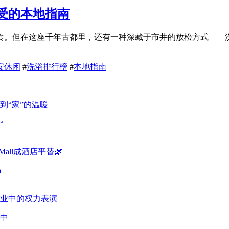
享受的本地指南
食。但在这座千年古都里，还有一种深藏于市井的放松方式——
安休闲
#
洗浴排行榜
#
本地指南
“
a
中