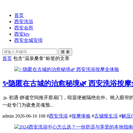
首页
西安洗浴
西安会所
西安ktv
西安全城安排
搜 索
首页
包含"温泉桑拿"标签的文章
✨隐匿在古城的治愈秘境🌿 西安洗浴按摩
🌫️ 初遇·静谧空间推开那扇门，喧嚣便被隔绝在外。映入
一处专门为疲惫灵魂预...
admin
2026-06-16
168
#
西安洗浴
#
按摩体验
#
古城慢生活
#
解压