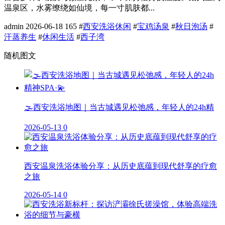
温泉区，水雾缭绕如仙境，每一寸肌肤都...
admin
2026-06-18
165
#
西安洗浴休闲
#
宝鸡汤泉
#
秋日泡汤
#
汗蒸养生
#
休闲生活
#
西子湾
随机图文
🌫️西安洗浴地图｜当古城遇见松弛感，年轻人的24h精
2026-05-13
0
西安温泉洗浴体验分享：从历史底蕴到现代舒享的疗愈
之旅
2026-05-14
0