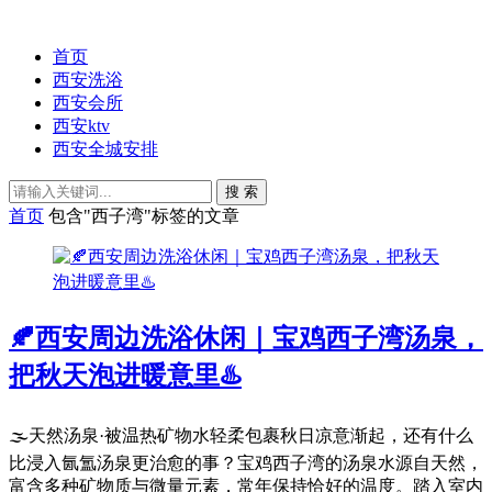
首页
西安洗浴
西安会所
西安ktv
西安全城安排
搜 索
首页
包含"西子湾"标签的文章
🍂西安周边洗浴休闲｜宝鸡西子湾汤泉，
把秋天泡进暖意里♨️
🌫️天然汤泉·被温热矿物水轻柔包裹秋日凉意渐起，还有什么
比浸入氤氲汤泉更治愈的事？宝鸡西子湾的汤泉水源自天然，
富含多种矿物质与微量元素，常年保持恰好的温度。踏入室内