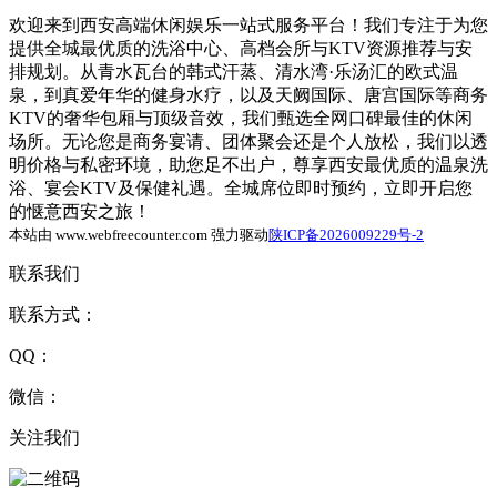
欢迎来到西安高端休闲娱乐一站式服务平台！我们专注于为您
提供全城最优质的洗浴中心、高档会所与KTV资源推荐与安
排规划。从青水瓦台的韩式汗蒸、清水湾·乐汤汇的欧式温
泉，到真爱年华的健身水疗，以及天阙国际、唐宫国际等商务
KTV的奢华包厢与顶级音效，我们甄选全网口碑最佳的休闲
场所。无论您是商务宴请、团体聚会还是个人放松，我们以透
明价格与私密环境，助您足不出户，尊享西安最优质的温泉洗
浴、宴会KTV及保健礼遇。全城席位即时预约，立即开启您
的惬意西安之旅！
本站由 www.webfreecounter.com 强力驱动
陕ICP备2026009229号-2
联系我们
联系方式：
QQ：
微信：
关注我们