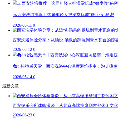
🌫️西安洗浴推荐｜这届年轻人把澡堂玩成“微度假”秘密
2026-05-11
0
西安洗浴体验分享：从汤悦·汤泉的踩坑到青水瓦台的惊
2026-05-12
0
🎭✨松弛感天堂｜西安洗浴中心深度避坑指南，泡走疲惫
2026-05-14
0
最新文章
西安娱乐会所体验漫谈：从北京高端按摩到古都休闲文化
2026-06-23
0