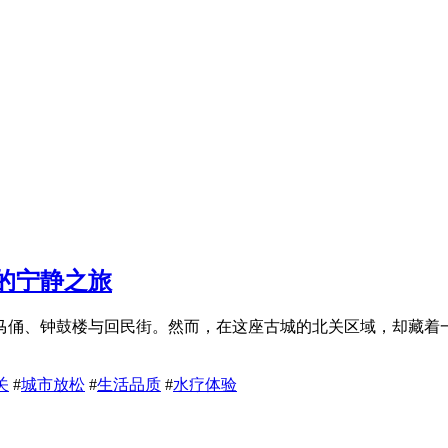
的宁静之旅
马俑、钟鼓楼与回民街。然而，在这座古城的北关区域，却藏着
关
#
城市放松
#
生活品质
#
水疗体验