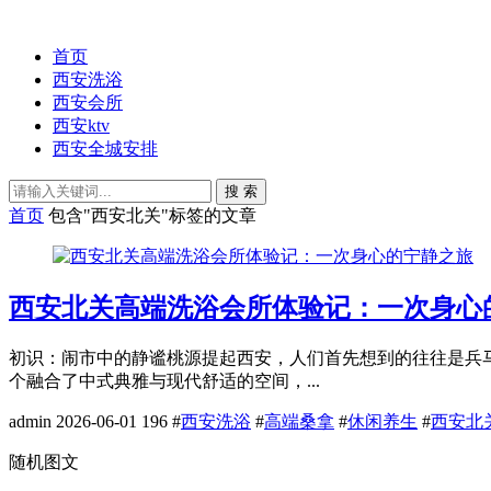
首页
西安洗浴
西安会所
西安ktv
西安全城安排
搜 索
首页
包含"西安北关"标签的文章
西安北关高端洗浴会所体验记：一次身心
初识：闹市中的静谧桃源提起西安，人们首先想到的往往是兵
个融合了中式典雅与现代舒适的空间，...
admin
2026-06-01
196
#
西安洗浴
#
高端桑拿
#
休闲养生
#
西安北
随机图文