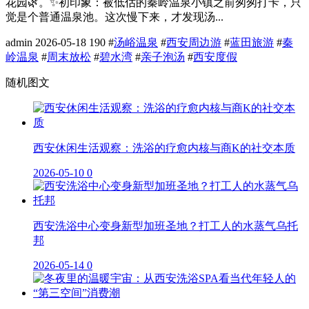
花园🌿。✨初印象：被低估的秦岭温泉小镇之前匆匆打卡，只
觉是个普通温泉池。这次慢下来，才发现汤...
admin
2026-05-18
190
#
汤峪温泉
#
西安周边游
#
蓝田旅游
#
秦
岭温泉
#
周末放松
#
碧水湾
#
亲子泡汤
#
西安度假
随机图文
西安休闲生活观察：洗浴的疗愈内核与商K的社交本质
2026-05-10
0
西安洗浴中心变身新型加班圣地？打工人的水蒸气乌托
邦
2026-05-14
0