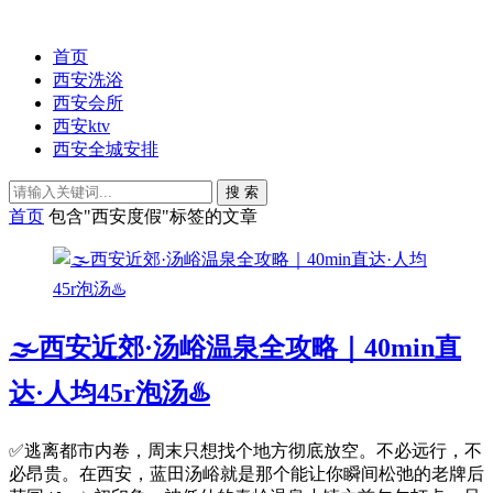
首页
西安洗浴
西安会所
西安ktv
西安全城安排
搜 索
首页
包含"西安度假"标签的文章
🌫️西安近郊·汤峪温泉全攻略｜40min直
达·人均45r泡汤♨️
✅逃离都市内卷，周末只想找个地方彻底放空。不必远行，不
必昂贵。在西安，蓝田汤峪就是那个能让你瞬间松弛的老牌后