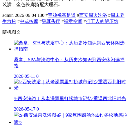
装潢，金色长廊搭配大理石...
admin
2026-06-04
130
#
宝鸡禅茶足道
#
西安周边洗浴
#
周末养
生放松
#
中式按摩
#
采耳头疗
#
禅意空间
#
打工人的解压馆
随机图文
桑拿、SPA与洗浴中心：从历史冷知识到西安休闲选择
指
2026-05-11
0
✨西安洗浴｜从老澡票里打捞城市记忆·重温西北旧时光
2026-05-17
0