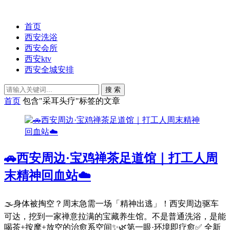
首页
西安洗浴
西安会所
西安ktv
西安全城安排
搜 索
首页
包含"采耳头疗"标签的文章
🚗西安周边·宝鸡禅茶足道馆｜打工人周
末精神回血站☁️
🌫️身体被掏空？周末急需一场「精神出逃」！西安周边驱车
可达，挖到一家禅意拉满的宝藏养生馆。不是普通洗浴，是能
喝茶+按摩+放空的治愈系空间✨🌿第一眼·环境即疗愈✅ 全新