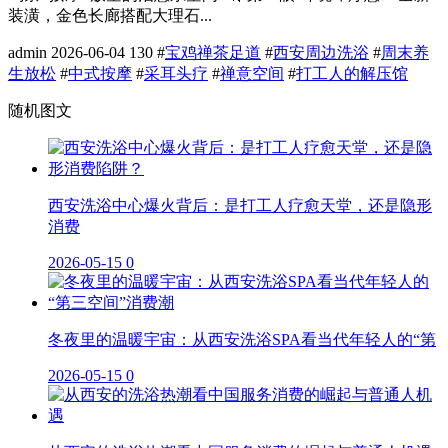
装潢，金色长廊搭配大理石...
admin
2026-06-04
130
#
宝鸡禅茶足道
#
西安周边洗浴
#
周末养
生放松
#
中式按摩
#
采耳头疗
#
禅意空间
#
打工人的解压馆
随机图文
西安洗浴中心爆火背后：是打工人疗愈天堂，还是隐形
消费
2026-05-15
0
冬夜里的温暖宇宙：从西安洗浴SPA看当代年轻人的“第
2026-05-15
0