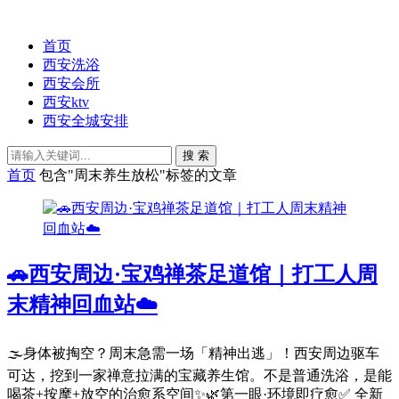
首页
西安洗浴
西安会所
西安ktv
西安全城安排
搜 索
首页
包含"周末养生放松"标签的文章
🚗西安周边·宝鸡禅茶足道馆｜打工人周
末精神回血站☁️
🌫️身体被掏空？周末急需一场「精神出逃」！西安周边驱车
可达，挖到一家禅意拉满的宝藏养生馆。不是普通洗浴，是能
喝茶+按摩+放空的治愈系空间✨🌿第一眼·环境即疗愈✅ 全新