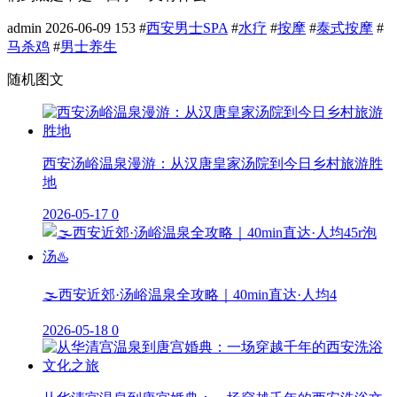
admin
2026-06-09
153
#
西安男士SPA
#
水疗
#
按摩
#
泰式按摩
#
马杀鸡
#
男士养生
随机图文
西安汤峪温泉漫游：从汉唐皇家汤院到今日乡村旅游胜
地
2026-05-17
0
🌫️西安近郊·汤峪温泉全攻略｜40min直达·人均4
2026-05-18
0