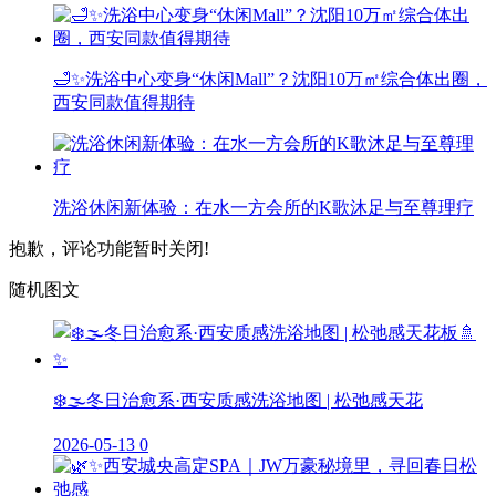
🛁✨洗浴中心变身“休闲Mall”？沈阳10万㎡综合体出圈，
西安同款值得期待
洗浴休闲新体验：在水一方会所的K歌沐足与至尊理疗
抱歉，评论功能暂时关闭!
随机图文
❄️🌫️冬日治愈系·西安质感洗浴地图 | 松弛感天花
2026-05-13
0