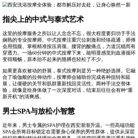
指尖上的中式与泰式艺术
这里的按摩服务之所以让人念念不忘，很大程度要归功于手法
娴熟的专业按摩师。中式按摩注重穴位刺激和经络疏通，师傅
会用指腹、掌根精准按压肩颈、腰背的酸痛点，力道沉稳而有
穿透力。一场60分钟的中式按摩下来，能明显感觉到血液循环
变得顺畅，原本抬不起来的胳膊也轻松了不少。
如果更喜欢被动的舒展，泰式按摩则是另一种绝妙选择。它融
合了瑜伽般的拉伸动作，按摩师会辅助你完成各种扭转和延
展，让僵硬的关节和肌群重新找回灵活性。两种手法交替体
验，就像是给身体做了一次深度对话，结束后往往会有种“重
新开机”的清爽感。
男士SPA与放松小智慧
近年来，男士专属的SPA护理在西安渐渐升温。一些高端功能
SPA会所将目标锁定在需要身心保养的男性群体，提供从深层