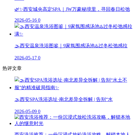
🌿✨西安城央高定SPA｜JW万豪秘境里，寻回春日松弛
2026-05-16
0
🌫️西安温泉洗浴图鉴｜9家氛围感汤池♨️过冬松弛感拉
2026-05-17
0
热评文章
🌫️西安SPA洗浴选址·南北差异全拆解 | 告别“水
2026-05-09
0
西安洗浴推荐：一份沉浸式放松洗浴攻略，解锁本地人