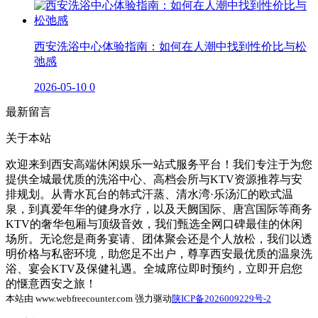
西安洗浴中心体验指南：如何在人潮中找到性价比与松
弛感
2026-05-10
0
最新留言
关于本站
欢迎来到西安高端休闲娱乐一站式服务平台！我们专注于为您
提供全城最优质的洗浴中心、高档会所与KTV资源推荐与安
排规划。从青水瓦台的韩式汗蒸、清水湾·乐汤汇的欧式温
泉，到真爱年华的健身水疗，以及天阙国际、唐宫国际等商务
KTV的奢华包厢与顶级音效，我们甄选全网口碑最佳的休闲
场所。无论您是商务宴请、团体聚会还是个人放松，我们以透
明价格与私密环境，助您足不出户，尊享西安最优质的温泉洗
浴、宴会KTV及保健礼遇。全城席位即时预约，立即开启您
的惬意西安之旅！
本站由 www.webfreecounter.com 强力驱动
陕ICP备2026009229号-2