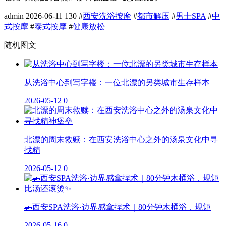
admin
2026-06-11
130
#
西安洗浴按摩
#
都市解压
#
男士SPA
#
中
式按摩
#
泰式按摩
#
健康放松
随机图文
从洗浴中心到写字楼：一位北漂的另类城市生存样本
2026-05-12
0
北漂的周末救赎：在西安洗浴中心之外的汤泉文化中寻
找精
2026-05-12
0
🚗西安SPA洗浴·边界感拿捏术｜80分钟木桶浴，规矩
2026-05-16
0