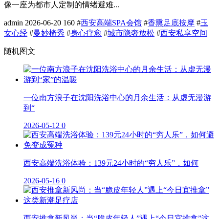
像一座为都市人定制的情绪避难...
admin
2026-06-20
160
#
西安高端SPA会馆
#
香熏足底按摩
#
玉
女心经
#
曼妙椅秀
#
身心疗愈
#
城市隐奢放松
#
西安私享空间
随机图文
一位南方浪子在沈阳洗浴中心的月余生活：从虚无漫游
到“
2026-05-12
0
西安高端洗浴体验：139元24小时的“穷人乐”，如何
2026-05-16
0
西安推拿新风尚：当“脆皮年轻人”遇上“今日宜推拿”这