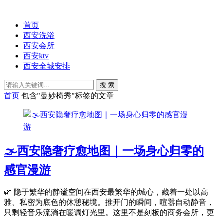
首页
西安洗浴
西安会所
西安ktv
西安全城安排
搜 索
首页
包含"曼妙椅秀"标签的文章
🌫️西安隐奢疗愈地图｜一场身心归零的
感官漫游
🌿 隐于繁华的静谧空间在西安最繁华的城心，藏着一处以高
雅、私密为底色的休憩秘境。推开门的瞬间，喧嚣自动静音，
只剩轻音乐流淌在暖调灯光里。这里不是刻板的商务会所，更