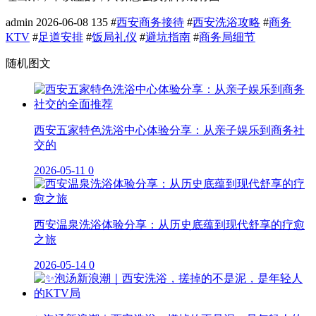
admin
2026-06-08
135
#
西安商务接待
#
西安洗浴攻略
#
商务
KTV
#
足道安排
#
饭局礼仪
#
避坑指南
#
商务局细节
随机图文
西安五家特色洗浴中心体验分享：从亲子娱乐到商务社
交的
2026-05-11
0
西安温泉洗浴体验分享：从历史底蕴到现代舒享的疗愈
之旅
2026-05-14
0