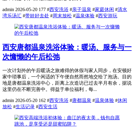
admin
2026-05-20
177
#
西安洗浴
#
亲子温泉
#
家庭休闲
#
清水
湾乐汤汇
#
带娃好去处
#
周末放松
#
温泉体验
#
西安游玩
西安唐都温泉洗浴体验：暖汤、服务与一
次慵懒的午后松弛
一次计划外的午后暖汤之旅难得的休假与家人同步，在安顿好
家中琐事后，一个闲适的下午便自然而然地交给了泡汤。目的
地是唐都温泉洗浴中心，距离上次造访已过去半月有余，据说
这里仍在不断完善中。得益于单位福利，每...
admin
2026-05-20
162
#
西安洗浴
#
唐都温泉
#
温泉体验
#
休闲
放松
#
生活记录
#
西安生活