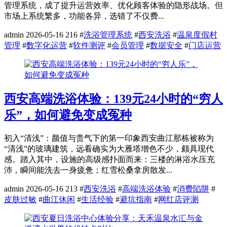
管理系统，成了提升运营效率、优化顾客体验的隐形战场。但
市场上系统繁多，功能各异，选错了不仅费...
admin
2026-05-16
216
#
洗浴管理系统
#
西安洗浴
#
温泉度假村
管理
#
数字化运营
#
软件测评
#
会员管理
#
数据安全
#
门店运营
西安高端洗浴体验：139元24小时的“穷人
乐”，如何避免变成冤种
初入“清浅”：颜值与贵气下的第一印象西安曲江那栋被称为
“清浅”的玻璃建筑，远看确实为大雁塔增色不少，颇具现代
感。踏入其中，设施的高级感扑面而来：三楼的淋浴水压充
沛，瞬间能洗去一身疲惫；红雪松桑拿房散发...
admin
2026-05-16
213
#
西安洗浴
#
高端洗浴体验
#
消费陷阱
#
皮肤过敏
#
曲江休闲
#
生活经验
#
避坑指南
#
网红店评测