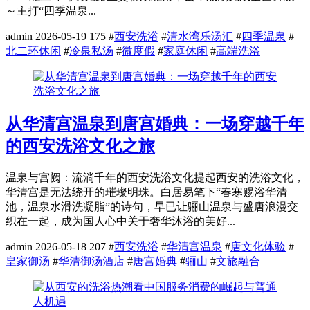
～主打“四季温泉...
admin
2026-05-19
175
#
西安洗浴
#
清水湾乐汤汇
#
四季温泉
#
北二环休闲
#
冷泉私汤
#
微度假
#
家庭休闲
#
高端洗浴
从华清宫温泉到唐宫婚典：一场穿越千年
的西安洗浴文化之旅
温泉与宫阙：流淌千年的西安洗浴文化提起西安的洗浴文化，
华清宫是无法绕开的璀璨明珠。白居易笔下“春寒赐浴华清
池，温泉水滑洗凝脂”的诗句，早已让骊山温泉与盛唐浪漫交
织在一起，成为国人心中关于奢华沐浴的美好...
admin
2026-05-18
207
#
西安洗浴
#
华清宫温泉
#
唐文化体验
#
皇家御汤
#
华清御汤酒店
#
唐宫婚典
#
骊山
#
文旅融合