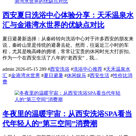
西安夏日洗浴中心体验分享：天禾温泉水
汇与金港湾水世界的优缺点对比
夏日避暑新选择：从秦岭转向洗浴中心对于许多西安的朋友来
说，秦岭山里是传统的避暑去处。然而，往返近三小时的车
程，尤其是晚高峰的拥堵，常常让宝贵的休闲时光大打折扣。
作为一个在西安生活了八年的“老西安”，我...
admin
2026-05-15
289
#
西安洗浴
#
洗浴中心推荐
#
天禾温泉水
汇
#
金港湾水世界
#
夏日避暑
#
休闲娱乐
#
西安生活
#
性价比消
费
冬夜里的温暖宇宙：从西安洗浴SPA看当
代年轻人的“第三空间”消费潮