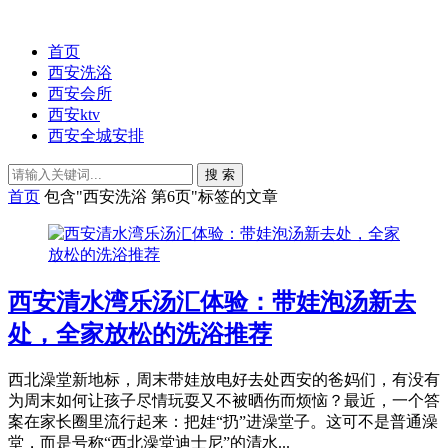
首页
西安洗浴
西安会所
西安ktv
西安全城安排
搜 索
首页
包含"西安洗浴 第6页"标签的文章
西安清水湾乐汤汇体验：带娃泡汤新去
处，全家放松的洗浴推荐
西北澡堂新地标，周末带娃放电好去处西安的爸妈们，有没有
为周末如何让孩子尽情玩耍又不被晒伤而烦恼？最近，一个答
案在家长圈里流行起来：把娃“扔”进澡堂子。这可不是普通澡
堂，而是号称“西北澡堂迪士尼”的清水...