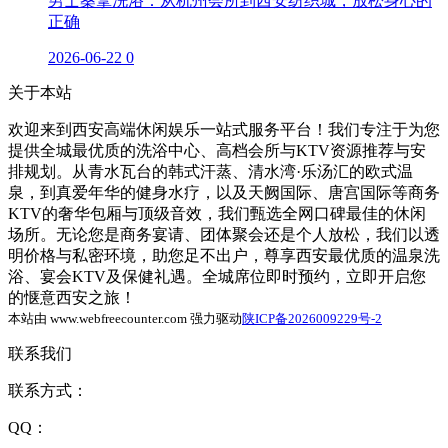
男士桑拿洗浴：从杭州会所到西安纺织城，放松身心的
正确
2026-06-22
0
关于本站
欢迎来到西安高端休闲娱乐一站式服务平台！我们专注于为您
提供全城最优质的洗浴中心、高档会所与KTV资源推荐与安
排规划。从青水瓦台的韩式汗蒸、清水湾·乐汤汇的欧式温
泉，到真爱年华的健身水疗，以及天阙国际、唐宫国际等商务
KTV的奢华包厢与顶级音效，我们甄选全网口碑最佳的休闲
场所。无论您是商务宴请、团体聚会还是个人放松，我们以透
明价格与私密环境，助您足不出户，尊享西安最优质的温泉洗
浴、宴会KTV及保健礼遇。全城席位即时预约，立即开启您
的惬意西安之旅！
本站由 www.webfreecounter.com 强力驱动
陕ICP备2026009229号-2
联系我们
联系方式：
QQ：