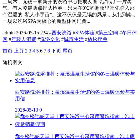
上周六，无锡一家新开的洗浴中心把朋友圈“泡”成了一片雾
气。有人凌晨两点排队抢券，只为在0℃的寒夜里率先踏入那
个温暖的“私人小宇宙”。这不仅仅是无锡的风景，从北到南，
一场以洗浴SPA为核心的新型休闲消费...
admin
2026-05-15
234
#
西安洗浴
#
SPA体验
#
第三空间
#
冬日休
闲
#
年轻人消费
#
洗浴文化
#
城市生活
#
放松疗愈
首页
上页
2
3
4
5
6
7
8
下页
尾页
随机图文
西安路洗浴推荐：泉溪温泉生活馆的冬日温暖体验与实
用信
2026-05-13
0
🎭✨松弛感天堂｜西安洗浴中心深度避坑指南，泡走疲