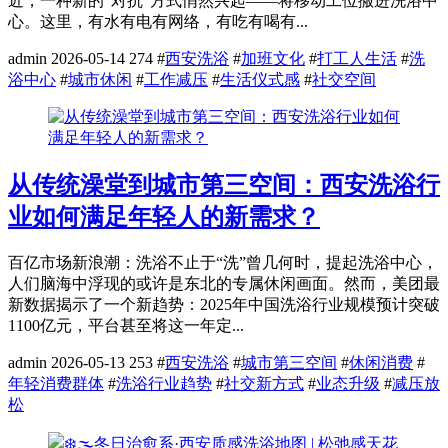
近，一种新的“对抗”方式悄然兴起——将移动工位搬进洗浴中
心。这里，有水有电有网络，有吃有喝有...
admin
2026-05-14
274
#
西安洗浴
#
加班文化
#
打工人生活
#
洗
浴中心
#
城市休闲
#
工作减压
#
生活仪式感
#
社交空间
从传统澡堂到城市第三空间：西安洗浴行
业如何满足年轻人的新需求？
百亿市场新浪潮：洗浴不止于“洗”曾几何时，提起洗浴中心，
人们脑海中浮现的或许是东北的专属休闲画面。然而，美团最
新数据揭示了一个新趋势：2025年中国洗浴行业规模预计突破
1100亿元，平台甚至将这一年定...
admin
2026-05-13
253
#
西安洗浴
#
城市第三空间
#
休闲消费
#
年轻消费群体
#
洗浴行业趋势
#
社交新方式
#
业态升级
#
减压放
松