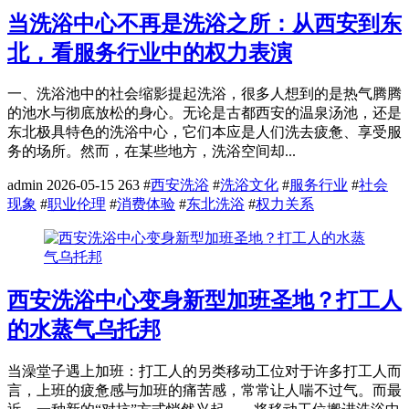
当洗浴中心不再是洗浴之所：从西安到东
北，看服务行业中的权力表演
一、洗浴池中的社会缩影提起洗浴，很多人想到的是热气腾腾
的池水与彻底放松的身心。无论是古都西安的温泉汤池，还是
东北极具特色的洗浴中心，它们本应是人们洗去疲惫、享受服
务的场所。然而，在某些地方，洗浴空间却...
admin
2026-05-15
263
#
西安洗浴
#
洗浴文化
#
服务行业
#
社会
现象
#
职业伦理
#
消费体验
#
东北洗浴
#
权力关系
西安洗浴中心变身新型加班圣地？打工人
的水蒸气乌托邦
当澡堂子遇上加班：打工人的另类移动工位对于许多打工人而
言，上班的疲惫感与加班的痛苦感，常常让人喘不过气。而最