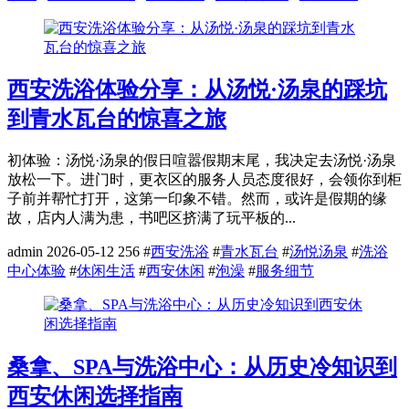
西安洗浴体验分享：从汤悦·汤泉的踩坑
到青水瓦台的惊喜之旅
初体验：汤悦·汤泉的假日喧嚣假期末尾，我决定去汤悦·汤泉
放松一下。进门时，更衣区的服务人员态度很好，会领你到柜
子前并帮忙打开，这第一印象不错。然而，或许是假期的缘
故，店内人满为患，书吧区挤满了玩平板的...
admin
2026-05-12
256
#
西安洗浴
#
青水瓦台
#
汤悦汤泉
#
洗浴
中心体验
#
休闲生活
#
西安休闲
#
泡澡
#
服务细节
桑拿、SPA与洗浴中心：从历史冷知识到
西安休闲选择指南