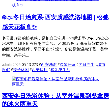
❄️🌫️冬日治愈系·西安质感洗浴地图 | 松弛
感天花板🚿✨
冬天最顶级的松弛感，是把自己泡进一池暖汤里🌿💫…在袅袅
水汽中，卸下所有疲惫与寒气。📌 核心亮点·洗浴新范式如今
的西安洗浴推荐，早已不止“洗澡”。🔒 它是集温泉汗蒸、美学
空间、亲子乐...
admin
2026-05-13
273
#
西安洗浴
#
温泉汗蒸
#
冬日养生
#
城市
度假
#
亲子休闲
#
西安探店
#
松弛感生活
西安冬日洗浴体验：从室外温泉到桑拿房
的冰火两重天