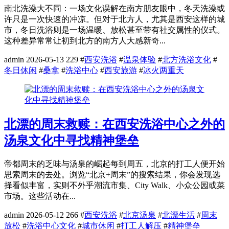
南北洗澡大不同：一场文化误解在南方朋友眼中，冬天洗澡或
许只是一次快速的冲凉。但对于北方人，尤其是西安这样的城
市，冬日洗浴则是一场温暖、放松甚至带有社交属性的仪式。
这种差异常常让初到北方的南方人大感新奇...
admin
2026-05-13
229
#
西安洗浴
#
温泉体验
#
北方洗浴文化
#
冬日休闲
#
桑拿
#
洗浴中心
#
西安旅游
#
冰火两重天
北漂的周末救赎：在西安洗浴中心之外的
汤泉文化中寻找精神堡垒
帝都周末的乏味与汤泉的崛起每到周五，北京的打工人便开始
思索周末的去处。浏览“北京+周末”的搜索结果，你会发现选
择看似丰富，实则不外乎潮流市集、City Walk、小众公园或菜
市场。这些活动在...
admin
2026-05-12
266
#
西安洗浴
#
北京汤泉
#
北漂生活
#
周末
放松
#
洗浴中心文化
#
城市休闲
#
打工人解压
#
精神堡垒