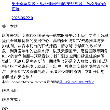
男士桑拿洗浴：从杭州会所到西安纺织城，放松身心的
正确
2026-06-22
0
关于本站
欢迎来到西安高端休闲娱乐一站式服务平台！我们专注于为您
提供全城最优质的洗浴中心、高档会所与KTV资源推荐与安
排规划。从青水瓦台的韩式汗蒸、清水湾·乐汤汇的欧式温
泉，到真爱年华的健身水疗，以及天阙国际、唐宫国际等商务
KTV的奢华包厢与顶级音效，我们甄选全网口碑最佳的休闲
场所。无论您是商务宴请、团体聚会还是个人放松，我们以透
明价格与私密环境，助您足不出户，尊享西安最优质的温泉洗
浴、宴会KTV及保健礼遇。全城席位即时预约，立即开启您
的惬意西安之旅！
本站由 www.webfreecounter.com 强力驱动
陕ICP备2026009229号-2
联系我们
联系方式：
QQ：