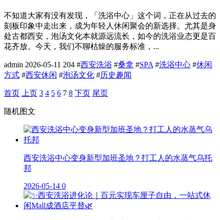
不知道大家有没有发现，「洗浴中心」这个词，正在从过去的
刻板印象中走出来，成为年轻人休闲聚会的新选择。尤其是身
处古都西安，泡汤文化本就源远流长，如今的洗浴业态更是百
花齐放。今天，我们不聊枯燥的服务标准，...
admin
2026-05-11
204
#
西安洗浴
#
桑拿
#
SPA
#
洗浴中心
#
休闲
方式
#
西安休闲
#
泡汤文化
#
历史趣闻
首页
上页
3
4
5
6
7
8
下页
尾页
随机图文
西安洗浴中心变身新型加班圣地？打工人的水蒸气乌托
邦
2026-05-14
0