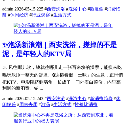
admin
2026-05-15
225
#
西安洗浴
#
洗浴中心
#
微度假
#
消费陷
阱
#
休闲经济
#
行业观察
#
生活方式
✨泡汤新浪潮｜西安洗浴，搓掉的不是
泥，是年轻人的KTV局
🌫️ 风往哪儿吹，钱就往哪儿走一张百来块的澡票，能换来吃
喝玩乐睡一整天的舒坦。🔒这樁看似「土味」的生意，正悄悄
把KTV、电影院挤到墙角，长成了一门外表白菜价，内里高
利润的新消费。📛 ...
admin
2026-05-15
243
#
西安洗浴
#
洗浴中心
#
新消费趋势
#
休
闲娱乐
#
周末去哪
#
泡汤
#
生活方式
#
性价比消费